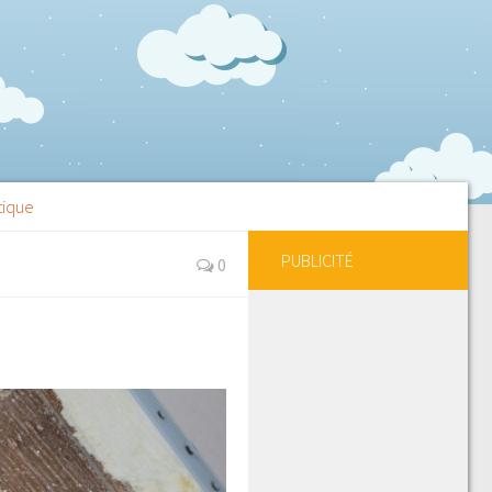
tique
PUBLICITÉ
0