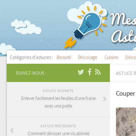
Catégories d'astuces :
Beauté
Bricolage
Cuisine
Déco
SUIVEZ-NOUS :
ASTUCE 
ASTUCE SUIVANTE
Couper 
Enlever facilement les feuilles d'une fraise
avec une paille
ASTUCE PRÉCÉDENTE
Comment dévisser une vis abîmée