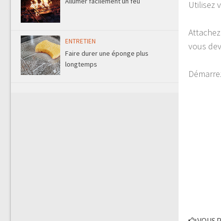
Allumer facilement un feu
Utilisez 
Attachez
ENTRETIEN
vous dev
Faire durer une éponge plus
longtemps
Démarrez 
VOUS P