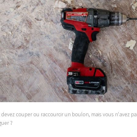
 devez couper ou raccourcir un
boulon
, mais vous n'avez p
guer ?