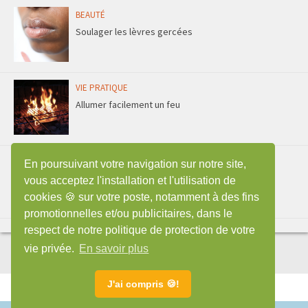
BEAUTÉ
Soulager les lèvres gercées
VIE PRATIQUE
Allumer facilement un feu
ENTRETIEN
En poursuivant votre navigation sur notre site,
Faire durer une éponge plus longtemps
vous acceptez l'installation et l'utilisation de
cookies 🍪 sur votre poste, notamment à des fins
promotionnelles et/ou publicitaires, dans le
respect de notre politique de protection de votre
vie privée.
En savoir plus
J'ai compris 🍪!