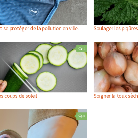
e protéger de la pollution en ville.
Soulager les piqûres
1
es coups de soleil
Soigner la toux sèc
0