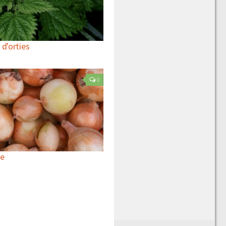
 d'orties
0
he