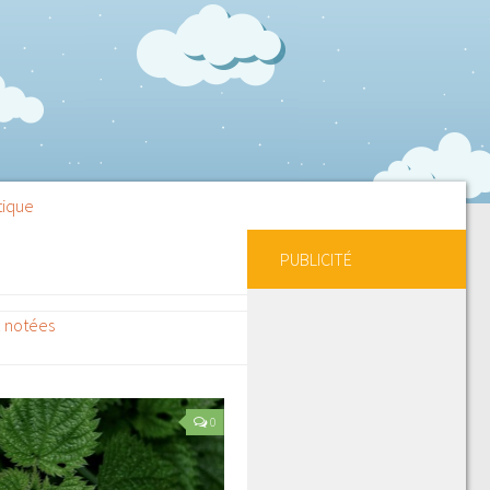
tique
PUBLICITÉ
x notées
0