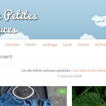
Entretien
Famille
Jardinage
Santé
Techno
Vie Pra
S SANTÉ
Les dernières astuces ajoutées
/
Les astuces les mieu
5 astuces Santé
1