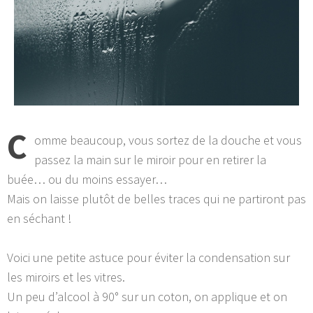
C
omme beaucoup, vous sortez de la douche et vous
passez la main sur le miroir pour en retirer la
buée… ou du moins essayer…
Mais on laisse plutôt de belles traces qui ne partiront pas
en séchant !
Voici une petite astuce pour éviter la condensation sur
les miroirs et les vitres.
Un peu d’alcool à 90° sur un coton, on applique et on