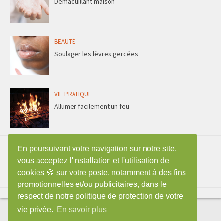
Démaquillant maison
BEAUTÉ
Soulager les lèvres gercées
VIE PRATIQUE
Allumer facilement un feu
ENTRETIEN
En poursuivant votre navigation sur notre site,
Faire durer une éponge plus longtemps
vous acceptez l'installation et l'utilisation de
cookies 🍪 sur votre poste, notamment à des fins
promotionnelles et/ou publicitaires, dans le
respect de notre politique de protection de votre
vie privée.
En savoir plus