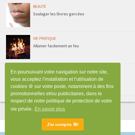
BEAUTÉ
Soulager les lèvres gercées
VIE PRATIQUE
Allumer facilement un feu
ENTRETIEN
En poursuivant votre navigation sur notre site,
Faire durer une éponge plus longtemps
vous acceptez l'installation et l'utilisation de
cookies 🍪 sur votre poste, notamment à des fins
promotionnelles et/ou publicitaires, dans le
respect de notre politique de protection de votre
vie privée.
En savoir plus
J'ai compris 🍪!