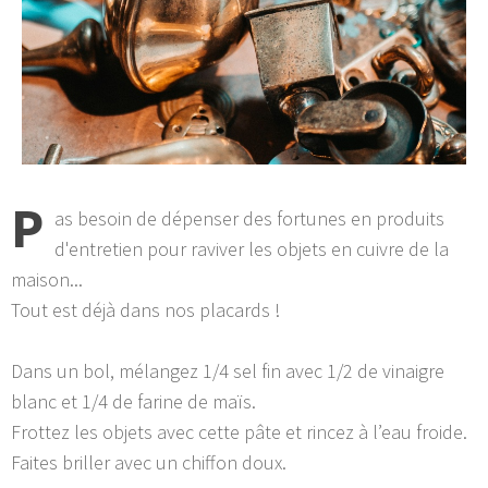
P
as besoin de dépenser des fortunes en produits
d'entretien pour raviver les objets en cuivre de la
maison...
Tout est déjà dans nos placards !
Dans un bol, mélangez 1/4 sel fin avec 1/2 de vinaigre
blanc et 1/4 de farine de maïs.
Frottez les objets avec cette pâte et rincez à l’eau froide.
Faites briller avec un chiffon doux.