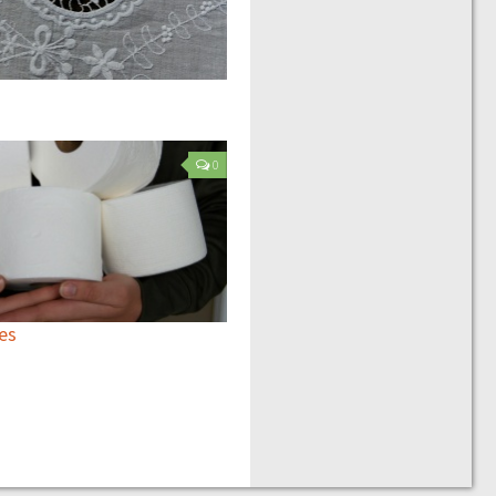
0
tes