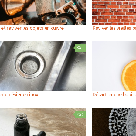
et raviver les objets en cuivre
Raviver les vieilles 
0
ler un évier en inox
Détartrer une bouill
0