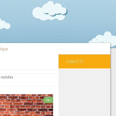
tique
PUBLICITÉ
x notées
0