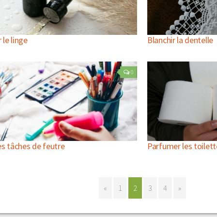
le linge
Blanchir la dentelle
0
es tâches de feutre
Parfumer les toilet
«
1
2
3
4
»