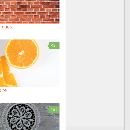
briques
0
oire
0